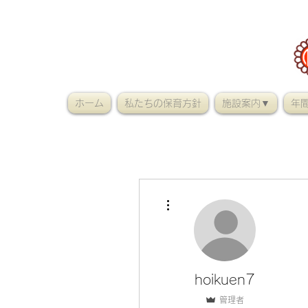
ホーム
私たちの保育方針
施設案内▼
年
その他
hoikuen7
管理者