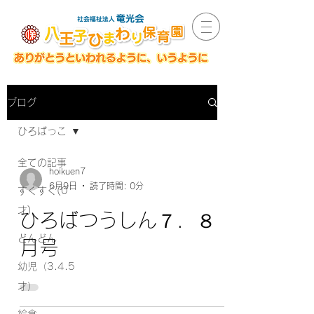
ブログ
ひろばっこ
全ての記事
hoikuen7
6月9日
読了時間: 0分
すくすく(0
才)
ひろばつうしん７．８
どんどん
月号
幼児（3.4.5
才）