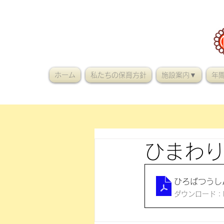
ホーム
私たちの保育方針
施設案内▼
年
ひまわり
ひろばつうし
ダウンロード：PD