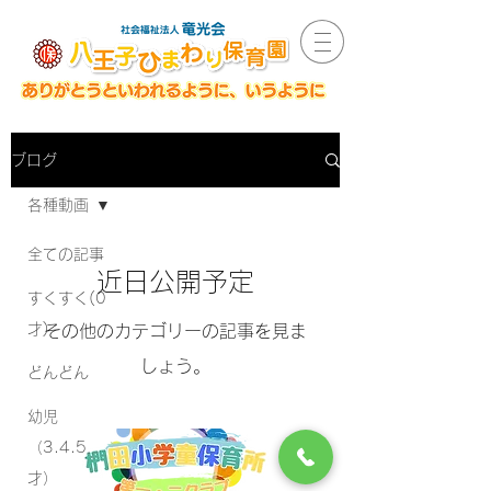
ブログ
各種動画
全ての記事
近日公開予定
すくすく(0
才)
その他のカテゴリーの記事を見ま
しょう。
どんどん
幼児
（3.4.5
才）