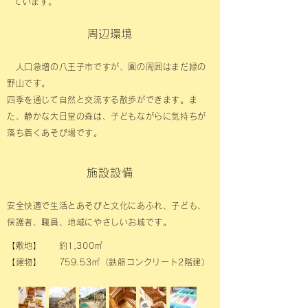
ています。
​周辺環境
人口急増の八王子市ですが、園の周囲はまだ緑の
野山です。
四季を通じて自然と交流する散歩ができます。ま
た、静かな大日堂の森は、子どもながらに気持ちが
落ち着くあそび場です。
施設設備
安全快適で生活とあそびと文化にあふれ、子ども、
保護者、職員、地域にやさしいお城です。
【敷地】 約1,300㎡
【建物】 759.53㎡（鉄筋コンクリート2階建）